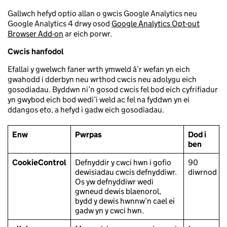
Gallwch hefyd optio allan o gwcis Google Analytics neu
Google Analytics 4 drwy osod
Google Analytics Opt-out
Browser Add-on
ar eich porwr.
Cwcis hanfodol
Efallai y gwelwch faner wrth ymweld â’r wefan yn eich
gwahodd i dderbyn neu wrthod cwcis neu adolygu eich
gosodiadau. Byddwn ni’n gosod cwcis fel bod eich cyfrifiadur
yn gwybod eich bod wedi’i weld ac fel na fyddwn yn ei
ddangos eto, a hefyd i gadw eich gosodiadau.
Enw
Pwrpas
Dod i
ben
CookieControl
Defnyddir y cwci hwn i gofio
90
dewisiadau cwcis defnyddiwr.
diwrnod
Os yw defnyddiwr wedi
gwneud dewis blaenorol,
bydd y dewis hwnnw’n cael ei
gadw yn y cwci hwn.