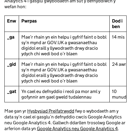
Analytics 4 i gasglu gwybodaeth am sut y defnyddiwch y
wefan hon:
Enw
Pwrpas
Dod i
ben
_ga
Mae’r rhain yn ein helpu i gyfrif faint o bobl
14 mis
sy’n mynd ar GOV.UK a gwasanaethau
digidol eraill y llywodraeth drwy dracio
ydych chi wedi bod o’r blaen
_gid
Mae’r rhain yn ein helpu i gyfrif faint o bobl
24 awr
sy’n mynd ar GOV.UK a gwasanaethau
digidol eraill y llywodraeth drwy dracio
ydych chi wedi bod o’r blaen
_gat
Yn cael eu defnyddio i reoli pa mor aml y
10
gofynnir am gael gweld tudalennau
munud
Mae gan yr
Hysbysiad Preifatrwydd
fwy o wybodaeth am y
data sy’n cael ei gasglu’n defnyddio cwcis Google Analytics
neu Google Analytics 4. Gallwch ddarllen trosolwg Google ar
arferion data yn
Google Analytics neu Google Analytics 4
.