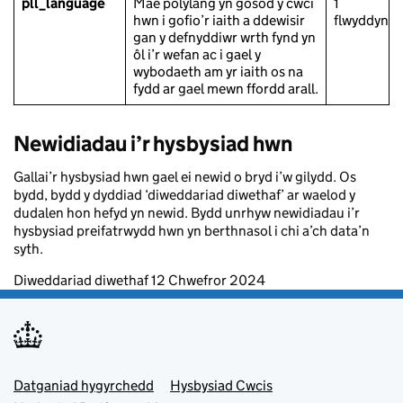
pll_language
Mae polylang yn gosod y cwci
1
hwn i gofio’r iaith a ddewisir
flwyddyn
gan y defnyddiwr wrth fynd yn
ôl i’r wefan ac i gael y
wybodaeth am yr iaith os na
fydd ar gael mewn ffordd arall.
Newidiadau i’r hysbysiad hwn
Gallai’r hysbysiad hwn gael ei newid o bryd i’w gilydd. Os
bydd, bydd y dyddiad ‘diweddariad diwethaf’ ar waelod y
dudalen hon hefyd yn newid. Bydd unrhyw newidiadau i’r
hysbysiad preifatrwydd hwn yn berthnasol i chi a’ch data’n
syth.
Diweddariad diwethaf 12 Chwefror 2024
Footer menu
Datganiad hygyrchedd
Hysbysiad Cwcis