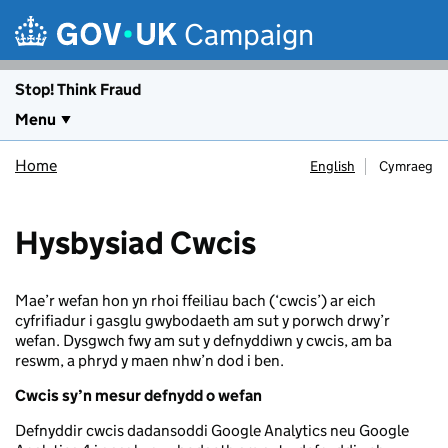
Skip to main content
Campaign
Stop! Think Fraud
Menu
Home
English
Cymraeg
Hysbysiad Cwcis
Mae’r wefan hon yn rhoi ffeiliau bach (‘cwcis’) ar eich
cyfrifiadur i gasglu gwybodaeth am sut y porwch drwy’r
wefan. Dysgwch fwy am sut y defnyddiwn y cwcis, am ba
reswm, a phryd y maen nhw’n dod i ben.
Cwcis sy’n mesur defnydd o wefan
Defnyddir cwcis dadansoddi Google Analytics neu Google