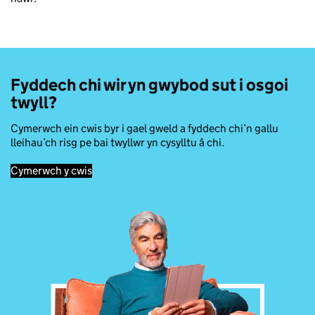
Fyddech chi wir yn gwybod sut i osgoi
twyll?
Cymerwch ein cwis byr i gael gweld a fyddech chi’n gallu
lleihau’ch risg pe bai twyllwr yn cysylltu â chi.
Cymerwch y cwis