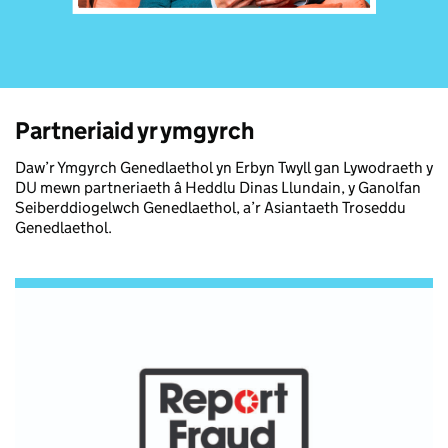
Partneriaid yr ymgyrch
Daw’r Ymgyrch Genedlaethol yn Erbyn Twyll gan Lywodraeth y
DU mewn partneriaeth â Heddlu Dinas Llundain, y Ganolfan
Seiberddiogelwch Genedlaethol, a’r Asiantaeth Troseddu
Genedlaethol.