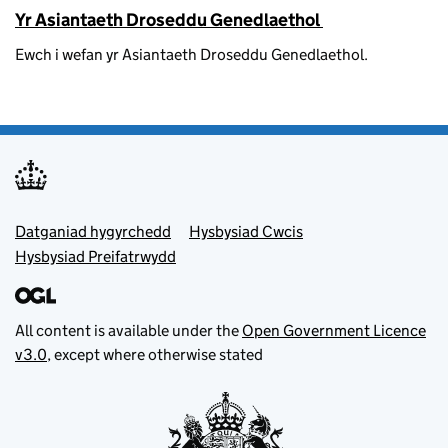
Yr Asiantaeth Droseddu Genedlaethol
Ewch i wefan yr Asiantaeth Droseddu Genedlaethol.
Footer menu
Datganiad hygyrchedd
Hysbysiad Cwcis
Hysbysiad Preifatrwydd
All content is available under the
Open Government Licence
v3.0
, except where otherwise stated