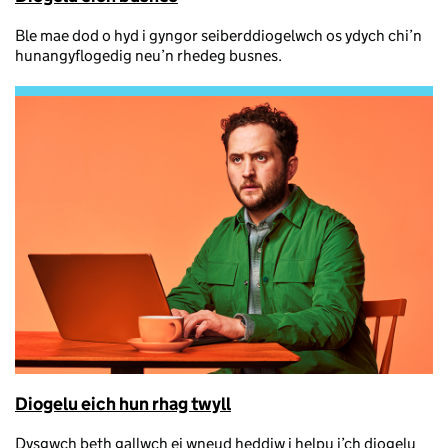
Ble mae dod o hyd i gyngor seiberddiogelwch os ydych chi’n
hunangyflogedig neu’n rhedeg busnes.
Diogelu eich hun rhag twyll
Dysgwch beth gallwch ei wneud heddiw i helpu i’ch diogelu