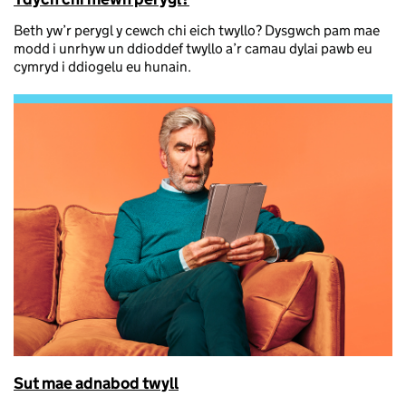
Beth yw’r perygl y cewch chi eich twyllo? Dysgwch pam mae
modd i unrhyw un ddioddef twyllo a’r camau dylai pawb eu
cymryd i ddiogelu eu hunain.
Sut mae adnabod twyll