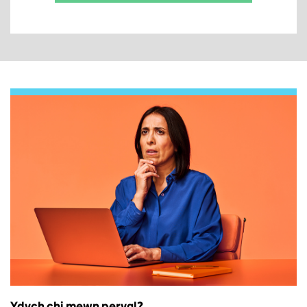
Ydych chi mewn perygl?