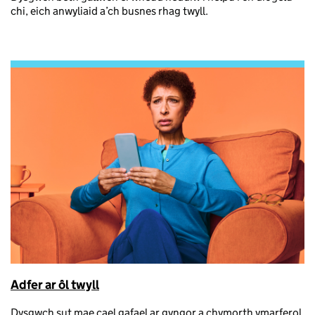
chi, eich anwyliaid a’ch busnes rhag twyll.
Adfer ar ôl twyll
Dysgwch sut mae cael gafael ar gyngor a chymorth ymarferol,