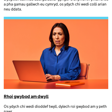
a pha gamau gallwch eu cymryd, os ydych chi wedi colli arian
neu ddata.
Rhoi gwybod am dwyll
Os ydych chi wedi dioddef twyll, dylech roi gwybod am y peth
nawr.