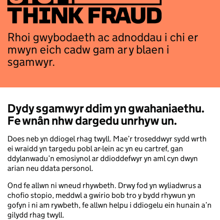
Rhoi gwybodaeth ac adnoddau i chi er
mwyn eich cadw gam ar y blaen i
sgamwyr.
Dydy sgamwyr ddim yn gwahaniaethu.
Fe wnân nhw dargedu unrhyw un.
Does neb yn ddiogel rhag twyll. Mae’r troseddwyr sydd wrth
ei wraidd yn targedu pobl ar-lein ac yn eu cartref, gan
ddylanwadu’n emosiynol ar ddioddefwyr yn aml cyn dwyn
arian neu ddata personol.
Ond fe allwn ni wneud rhywbeth. Drwy fod yn wyliadwrus a
chofio stopio, meddwl a gwirio bob tro y bydd rhywun yn
gofyn i ni am rywbeth, fe allwn helpu i ddiogelu ein hunain a’n
gilydd rhag twyll.