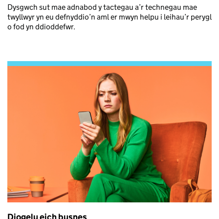
Dysgwch sut mae adnabod y tactegau a’r technegau mae
twyllwyr yn eu defnyddio’n aml er mwyn helpu i leihau’r perygl
o fod yn ddioddefwr.
Diogelu eich busnes