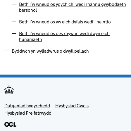
Beth i’w wneud os ydych chi wedi rhannu gwybodaeth
bersonol
Beth i’w wneud os yw eich dyfais wedi’i heintio
Beth i’w wneud os oes rhywun wedi dwyn eich
hunaniaeth
Byddwch yn wyliadwrus o dwyll pellach
Footer menu
Datganiad hygyrchedd
Hysbysiad Cwcis
Hysbysiad Preifatrwydd