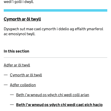
wedi’i golli i dwyll.
Cymorth ar ôl twyll
Dysgwch sut mae cael cymorth i ddelio ag effaith ymarferol
ac emosiynol twyll.
In this section
Adfer ar ôl twyll
Cymorth ar ôl twyll
Adfer colledion
Beth i’w wneud os ydych chi wedi colli arian
Beth i’w wneud os ydych chi wedi cael eich hacio