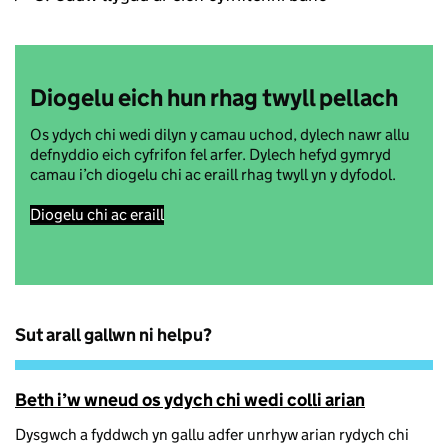
Diogelu eich hun rhag twyll pellach
Os ydych chi wedi dilyn y camau uchod, dylech nawr allu
defnyddio eich cyfrifon fel arfer. Dylech hefyd gymryd
camau i’ch diogelu chi ac eraill rhag twyll yn y dyfodol.
Diogelu chi ac eraill
Sut arall gallwn ni helpu?
Beth i’w wneud os ydych chi wedi colli arian
Dysgwch a fyddwch yn gallu adfer unrhyw arian rydych chi