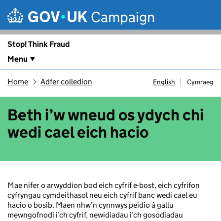
Skip to main content
Campaign
Stop! Think Fraud
Menu
Home
Adfer colledion
English
Cymraeg
Beth i’w wneud os ydych chi
wedi cael eich hacio
Mae nifer o arwyddion bod eich cyfrif e-bost, eich cyfrifon
cyfryngau cymdeithasol neu eich cyfrif banc wedi cael eu
hacio o bosib. Maen nhw’n cynnwys peidio â gallu
mewngofnodi i’ch cyfrif, newidiadau i’ch gosodiadau