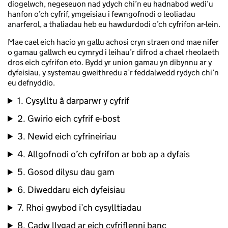
diogelwch, negeseuon nad ydych chi’n eu hadnabod wedi’u
hanfon o’ch cyfrif, ymgeisiau i fewngofnodi o leoliadau
anarferol, a thaliadau heb eu hawdurdodi o’ch cyfrifon ar-lein.
Mae cael eich hacio yn gallu achosi cryn straen ond mae nifer
o gamau gallwch eu cymryd i leihau’r difrod a chael rheolaeth
dros eich cyfrifon eto. Bydd yr union gamau yn dibynnu ar y
dyfeisiau, y systemau gweithredu a’r feddalwedd rydych chi’n
eu defnyddio.
1. Cysylltu â darparwr y cyfrif
2. Gwirio eich cyfrif e-bost
3. Newid eich cyfrineiriau
4. Allgofnodi o’ch cyfrifon ar bob ap a dyfais
5. Gosod dilysu dau gam
6. Diweddaru eich dyfeisiau
7. Rhoi gwybod i’ch cysylltiadau
8. Cadw llygad ar eich cyfriflenni banc