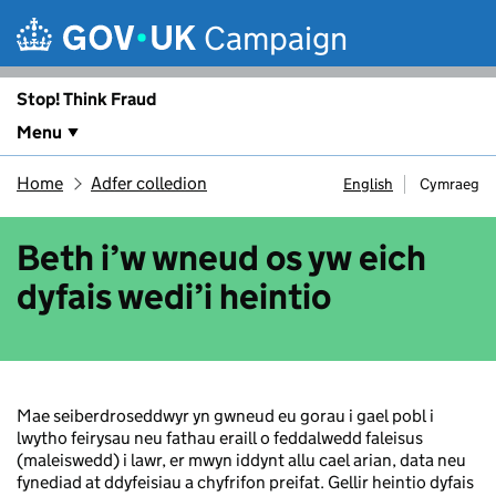
Skip to main content
Campaign
Stop! Think Fraud
Menu
Home
Adfer colledion
English
Cymraeg
Beth i’w wneud os yw eich
dyfais wedi’i heintio
Mae seiberdroseddwyr yn gwneud eu gorau i gael pobl i
lwytho feirysau neu fathau eraill o feddalwedd faleisus
(maleiswedd) i lawr, er mwyn iddynt allu cael arian, data neu
fynediad at ddyfeisiau a chyfrifon preifat. Gellir heintio dyfais