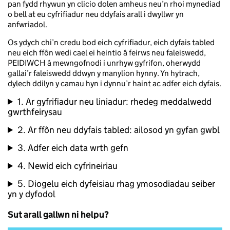
pan fydd rhywun yn clicio dolen amheus neu’n rhoi mynediad
o bell at eu cyfrifiadur neu ddyfais arall i dwyllwr yn
anfwriadol.
Os ydych chi’n credu bod eich cyfrifiadur, eich dyfais tabled
neu eich ffôn wedi cael ei heintio â feirws neu faleiswedd,
PEIDIWCH â mewngofnodi i unrhyw gyfrifon, oherwydd
gallai’r faleiswedd ddwyn y manylion hynny. Yn hytrach,
dylech ddilyn y camau hyn i dynnu’r haint ac adfer eich dyfais.
1. Ar gyfrifiadur neu liniadur: rhedeg meddalwedd
gwrthfeirysau
2. Ar ffôn neu ddyfais tabled: ailosod yn gyfan gwbl
3. Adfer eich data wrth gefn
4. Newid eich cyfrineiriau
5. Diogelu eich dyfeisiau rhag ymosodiadau seiber
yn y dyfodol
Sut arall gallwn ni helpu?