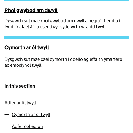
Rhoi gwybod am dwyll
Dysgwch sut mae rhoi gwybod am dwyll a helpu’r heddlu i
fynd i’r afael â’r troseddwyr sydd wrth wraidd twyll.
Cymorth ar ôl twyll
Dysgwch sut mae cael cymorth i ddelio ag effaith ymarferol
ac emosiynol twyll.
In this section
Adfer ar ôl twyll
Cymorth ar ôl twyll
Adfer colledion