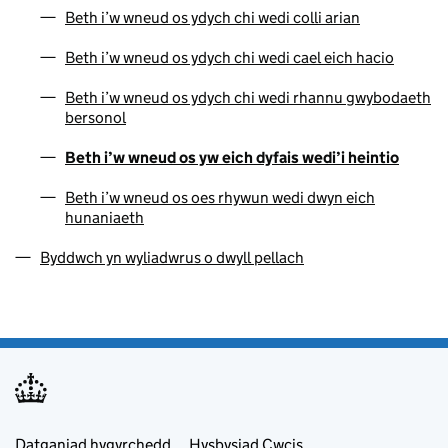
Beth i’w wneud os ydych chi wedi colli arian
Beth i’w wneud os ydych chi wedi cael eich hacio
Beth i’w wneud os ydych chi wedi rhannu gwybodaeth
bersonol
Beth i’w wneud os yw eich dyfais wedi’i heintio
Beth i’w wneud os oes rhywun wedi dwyn eich
hunaniaeth
Byddwch yn wyliadwrus o dwyll pellach
Footer menu
Datganiad hygyrchedd
Hysbysiad Cwcis