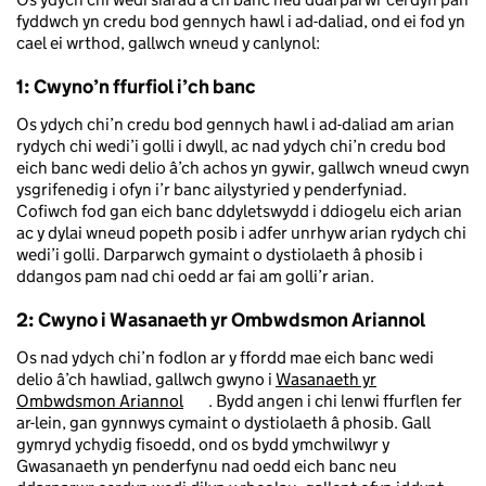
fyddwch yn credu bod gennych hawl i ad-daliad, ond ei fod yn
cael ei wrthod, gallwch wneud y canlynol:
1: Cwyno’n ffurfiol i’ch banc
Os ydych chi’n credu bod gennych hawl i ad-daliad am arian
rydych chi wedi’i golli i dwyll, ac nad ydych chi’n credu bod
eich banc wedi delio â’ch achos yn gywir, gallwch wneud cwyn
ysgrifenedig i ofyn i’r banc ailystyried y penderfyniad.
Cofiwch fod gan eich banc ddyletswydd i ddiogelu eich arian
ac y dylai wneud popeth posib i adfer unrhyw arian rydych chi
wedi’i golli. Darparwch gymaint o dystiolaeth â phosib i
ddangos pam nad chi oedd ar fai am golli’r arian.
2: Cwyno i Wasanaeth yr Ombwdsmon Ariannol
Os nad ydych chi’n fodlon ar y ffordd mae eich banc wedi
delio â’ch hawliad, gallwch gwyno i
Wasanaeth yr
Ombwdsmon Ariannol
. Bydd angen i chi lenwi ffurflen fer
ar-lein, gan gynnwys cymaint o dystiolaeth â phosib. Gall
gymryd ychydig fisoedd, ond os bydd ymchwilwyr y
Gwasanaeth yn penderfynu nad oedd eich banc neu