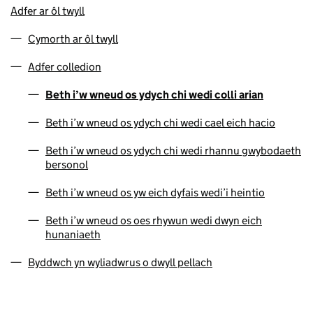
Adfer ar ôl twyll
Cymorth ar ôl twyll
Adfer colledion
Beth i’w wneud os ydych chi wedi colli arian
Beth i’w wneud os ydych chi wedi cael eich hacio
Beth i’w wneud os ydych chi wedi rhannu gwybodaeth
bersonol
Beth i’w wneud os yw eich dyfais wedi’i heintio
Beth i’w wneud os oes rhywun wedi dwyn eich
hunaniaeth
Byddwch yn wyliadwrus o dwyll pellach