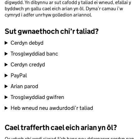
digwydd. Yn dibynnu ar sut cafodd y taliad ei wneud, efallai y
byddwch yn gallu cael eich arian yn ôl. Dyma’r camau i’w
cymryd i adfer unrhyw golledion ariannol.
Sut gwnaethoch chi’r taliad?
Cerdyn debyd
Trosglwyddiad banc
Cerdyn credyd
PayPal
Arian parod
Trosglwyddiad gwifren
Heb wneud neu awdurdodi’r taliad
Cael trafferth cael eich arian yn ôl?
Os ydych chi wedi siarad â’ch banc neu ddarparwr cerdyn pan