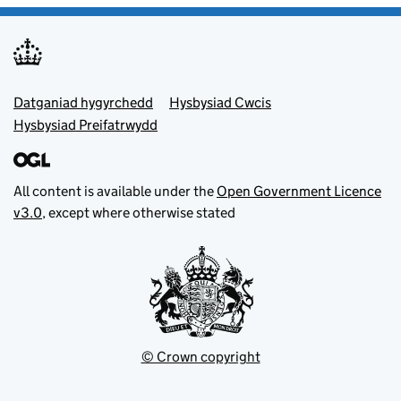
Footer menu
Datganiad hygyrchedd
Hysbysiad Cwcis
Hysbysiad Preifatrwydd
All content is available under the
Open Government Licence
v3.0
, except where otherwise stated
© Crown copyright