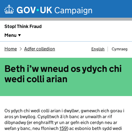
Skip to main content
Campaign
Stop! Think Fraud
Menu
Home
Adfer colledion
English
Cymraeg
Beth i’w wneud os ydych chi
wedi colli arian
Os ydych chi wedi colli arian i dwyllwr, gwnewch eich gorau i
aros yn bwyllog. Cysylltwch â’ch banc ar unwaith ar rif
dibynadwy (er enghraifft yr un ar gefn eich cerdyn neu ar
wefan y banc, neu ffoniwch
159
) ac esbonio beth sydd wedi