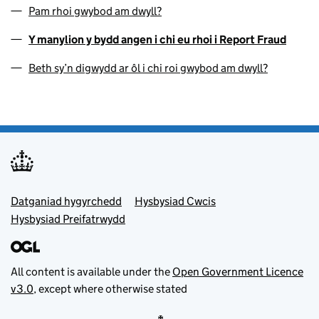
Pam rhoi gwybod am dwyll?
Y manylion y bydd angen i chi eu rhoi i Report Fraud
Beth sy’n digwydd ar ôl i chi roi gwybod am dwyll?
Footer menu
Datganiad hygyrchedd
Hysbysiad Cwcis
Hysbysiad Preifatrwydd
All content is available under the
Open Government Licence
v3.0
, except where otherwise stated