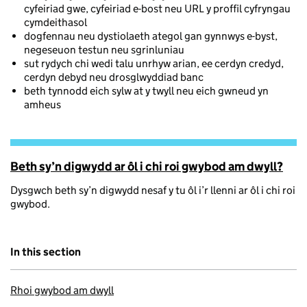
cyfeiriad gwe, cyfeiriad e-bost neu URL y proffil cyfryngau
cymdeithasol
dogfennau neu dystiolaeth ategol gan gynnwys e-byst,
negeseuon testun neu sgrinluniau
sut rydych chi wedi talu unrhyw arian, ee cerdyn credyd,
cerdyn debyd neu drosglwyddiad banc
beth tynnodd eich sylw at y twyll neu eich gwneud yn
amheus
Beth sy’n digwydd ar ôl i chi roi gwybod am dwyll?
Dysgwch beth sy’n digwydd nesaf y tu ôl i’r llenni ar ôl i chi roi
gwybod.
In this section
Rhoi gwybod am dwyll