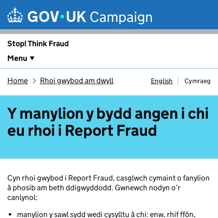
Skip to main content
Campaign
Stop! Think Fraud
Menu
Home
Rhoi gwybod am dwyll
English
Cymraeg
Y manylion y bydd angen i chi
eu rhoi i Report Fraud
Cyn rhoi gwybod i Report Fraud, casglwch cymaint o fanylion
â phosib am beth ddigwyddodd. Gwnewch nodyn o’r
canlynol:
manylion y sawl sydd wedi cysylltu â chi: enw, rhif ffôn,