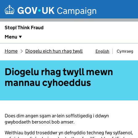
Skip to main content
Campaign
Stop! Think Fraud
Menu
Home
Diogelu eich hun rhag twyll
English
Cymraeg
Diogelu rhag twyll mewn
mannau cyhoeddus
Does dim angen sgam ar-lein soffistigedig i ddwyn
gwybodaeth bersonol bob amser.
Weithiau bydd troseddwr yn defnyddio techneg fwy sylfaenol,