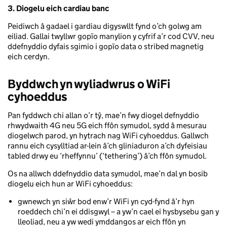
3. Diogelu eich cardiau banc
Peidiwch â gadael i gardiau digyswllt fynd o’ch golwg am
eiliad. Gallai twyllwr gopïo manylion y cyfrif a’r cod CVV, neu
ddefnyddio dyfais sgimio i gopïo data o stribed magnetig
eich cerdyn.
Byddwch yn wyliadwrus o WiFi
cyhoeddus
Pan fyddwch chi allan o’r tŷ, mae’n fwy diogel defnyddio
rhwydwaith 4G neu 5G eich ffôn symudol, sydd â mesurau
diogelwch parod, yn hytrach nag WiFi cyhoeddus. Gallwch
rannu eich cysylltiad ar-lein â’ch gliniaduron a’ch dyfeisiau
tabled drwy eu ‘rheffynnu’ (‘tethering’) â’ch ffôn symudol.
Os na allwch ddefnyddio data symudol, mae’n dal yn bosib
diogelu eich hun ar WiFi cyhoeddus:
gwnewch yn siŵr bod enw’r WiFi yn cyd-fynd â’r hyn
roeddech chi’n ei ddisgwyl – a yw’n cael ei hysbysebu gan y
lleoliad, neu a yw wedi ymddangos ar eich ffôn yn