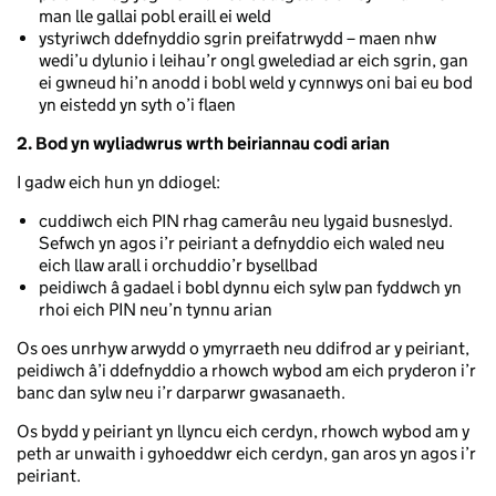
man lle gallai pobl eraill ei weld
ystyriwch ddefnyddio sgrin preifatrwydd – maen nhw
wedi’u dylunio i leihau’r ongl gwelediad ar eich sgrin, gan
ei gwneud hi’n anodd i bobl weld y cynnwys oni bai eu bod
yn eistedd yn syth o’i flaen
2. Bod yn wyliadwrus wrth beiriannau codi arian
I gadw eich hun yn ddiogel:
cuddiwch eich PIN rhag camerâu neu lygaid busneslyd.
Sefwch yn agos i’r peiriant a defnyddio eich waled neu
eich llaw arall i orchuddio’r bysellbad
peidiwch â gadael i bobl dynnu eich sylw pan fyddwch yn
rhoi eich PIN neu’n tynnu arian
Os oes unrhyw arwydd o ymyrraeth neu ddifrod ar y peiriant,
peidiwch â’i ddefnyddio a rhowch wybod am eich pryderon i’r
banc dan sylw neu i’r darparwr gwasanaeth.
Os bydd y peiriant yn llyncu eich cerdyn, rhowch wybod am y
peth ar unwaith i gyhoeddwr eich cerdyn, gan aros yn agos i’r
peiriant.