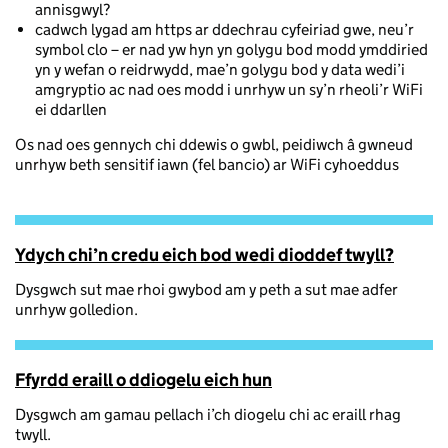
annisgwyl?
cadwch lygad am https ar ddechrau cyfeiriad gwe, neu’r
symbol clo – er nad yw hyn yn golygu bod modd ymddiried
yn y wefan o reidrwydd, mae’n golygu bod y data wedi’i
amgryptio ac nad oes modd i unrhyw un sy’n rheoli’r WiFi
ei ddarllen
Os nad oes gennych chi ddewis o gwbl, peidiwch â gwneud
unrhyw beth sensitif iawn (fel bancio) ar WiFi cyhoeddus
Ydych chi’n credu eich bod wedi dioddef twyll?
Dysgwch sut mae rhoi gwybod am y peth a sut mae adfer
unrhyw golledion.
Ffyrdd eraill o ddiogelu eich hun
Dysgwch am gamau pellach i’ch diogelu chi ac eraill rhag
twyll.