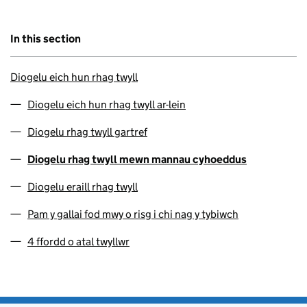
In this section
Diogelu eich hun rhag twyll
Diogelu eich hun rhag twyll ar-lein
Diogelu rhag twyll gartref
Diogelu rhag twyll mewn mannau cyhoeddus
Diogelu eraill rhag twyll
Pam y gallai fod mwy o risg i chi nag y tybiwch
4 ffordd o atal twyllwr