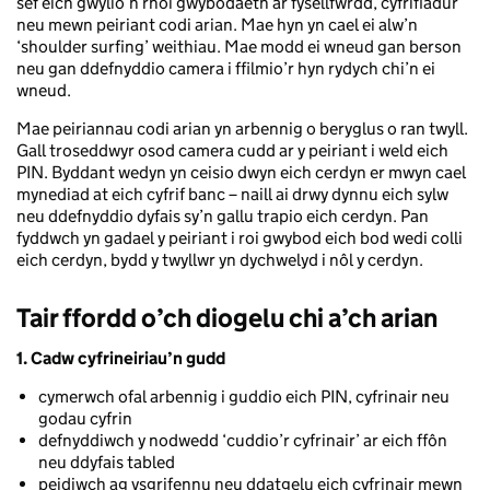
sef eich gwylio’n rhoi gwybodaeth ar fysellfwrdd, cyfrifiadur
neu mewn peiriant codi arian. Mae hyn yn cael ei alw’n
‘shoulder surfing’ weithiau. Mae modd ei wneud gan berson
neu gan ddefnyddio camera i ffilmio’r hyn rydych chi’n ei
wneud.
Mae peiriannau codi arian yn arbennig o beryglus o ran twyll.
Gall troseddwyr osod camera cudd ar y peiriant i weld eich
PIN. Byddant wedyn yn ceisio dwyn eich cerdyn er mwyn cael
mynediad at eich cyfrif banc – naill ai drwy dynnu eich sylw
neu ddefnyddio dyfais sy’n gallu trapio eich cerdyn. Pan
fyddwch yn gadael y peiriant i roi gwybod eich bod wedi colli
eich cerdyn, bydd y twyllwr yn dychwelyd i nôl y cerdyn.
Tair ffordd o’ch diogelu chi a’ch arian
1. Cadw cyfrineiriau’n gudd
cymerwch ofal arbennig i guddio eich PIN, cyfrinair neu
godau cyfrin
defnyddiwch y nodwedd ‘cuddio’r cyfrinair’ ar eich ffôn
neu ddyfais tabled
peidiwch ag ysgrifennu neu ddatgelu eich cyfrinair mewn