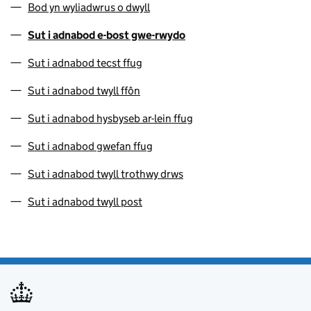
Bod yn wyliadwrus o dwyll
Sut i adnabod e-bost gwe-rwydo
Sut i adnabod tecst ffug
Sut i adnabod twyll ffôn
Sut i adnabod hysbyseb ar-lein ffug
Sut i adnabod gwefan ffug
Sut i adnabod twyll trothwy drws
Sut i adnabod twyll post