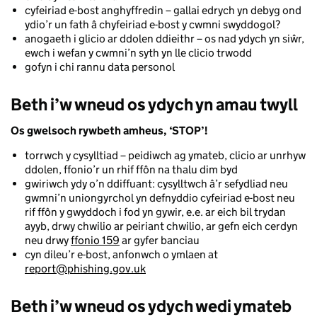
cyfeiriad e-bost anghyffredin – gallai edrych yn debyg ond
ydio’r un fath â chyfeiriad e-bost y cwmni swyddogol?
anogaeth i glicio ar ddolen ddieithr – os nad ydych yn siŵr,
ewch i wefan y cwmni’n syth yn lle clicio trwodd
gofyn i chi rannu data personol
Beth i’w wneud os ydych yn amau twyll
Os gwelsoch rywbeth amheus, ‘STOP’!
torrwch y cysylltiad – peidiwch ag ymateb, clicio ar unrhyw
ddolen, ffonio’r un rhif ffôn na thalu dim byd
gwiriwch ydy o’n ddiffuant: cysylltwch â’r sefydliad neu
gwmni’n uniongyrchol yn defnyddio cyfeiriad e-bost neu
rif ffôn y gwyddoch i fod yn gywir, e.e. ar eich bil trydan
ayyb, drwy chwilio ar peiriant chwilio, ar gefn eich cerdyn
neu drwy
ffonio 159
ar gyfer banciau
cyn dileu’r e-bost, anfonwch o ymlaen at
report@phishing.gov.uk
Beth i’w wneud os ydych wedi ymateb