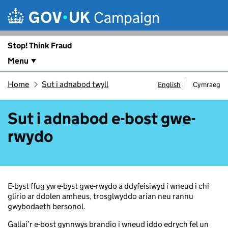
Skip to main content
Campaign
Stop! Think Fraud
Menu
Home
Sut i adnabod twyll
English
Cymraeg
Sut i adnabod e-bost gwe-
rwydo
E-byst ffug yw e-byst gwe-rwydo a ddyfeisiwyd i wneud i chi
glirio ar ddolen amheus, trosglwyddo arian neu rannu
gwybodaeth bersonol.
Gallai’r e-bost gynnwys brandio i wneud iddo edrych fel un