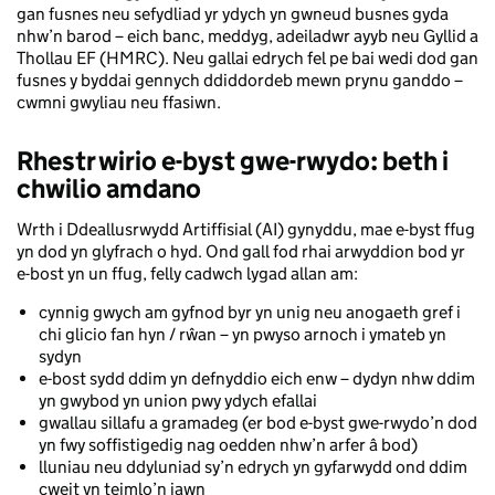
gan fusnes neu sefydliad yr ydych yn gwneud busnes gyda
nhw’n barod – eich banc, meddyg, adeiladwr ayyb neu Gyllid a
Thollau EF (HMRC). Neu gallai edrych fel pe bai wedi dod gan
fusnes y byddai gennych ddiddordeb mewn prynu ganddo –
cwmni gwyliau neu ffasiwn.
Rhestr wirio e-byst gwe-rwydo: beth i
chwilio amdano
Wrth i Ddeallusrwydd Artiffisial (AI) gynyddu, mae e-byst ffug
yn dod yn glyfrach o hyd. Ond gall fod rhai arwyddion bod yr
e-bost yn un ffug, felly cadwch lygad allan am:
cynnig gwych am gyfnod byr yn unig neu anogaeth gref i
chi glicio fan hyn / rŵan – yn pwyso arnoch i ymateb yn
sydyn
e-bost sydd ddim yn defnyddio eich enw – dydyn nhw ddim
yn gwybod yn union pwy ydych efallai
gwallau sillafu a gramadeg (er bod e-byst gwe-rwydo’n dod
yn fwy soffistigedig nag oedden nhw’n arfer â bod)
lluniau neu ddyluniad sy’n edrych yn gyfarwydd ond ddim
cweit yn teimlo’n iawn