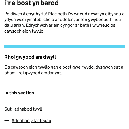
i’r e-bost yn barod
Peidiwch â chynhyrfu! Mae beth i’w wneud nesaf yn dibynnu a
ydych wedi ymateb, clicio ar ddolen, anfon gwybodaeth neu
dalu arian. Edrychwch ar ein cyngor ar
beth i’w wneud os
cawsoch eich twyllo
.
Rhoi gwybod am dwyll
Os cawsoch eich twyllo gan e-bost gwe-rwydo, dysgwch sut a
pham i roi gwybod amdanynt.
In this section
Sut i adnabod twyll
Adnabod y tactegau