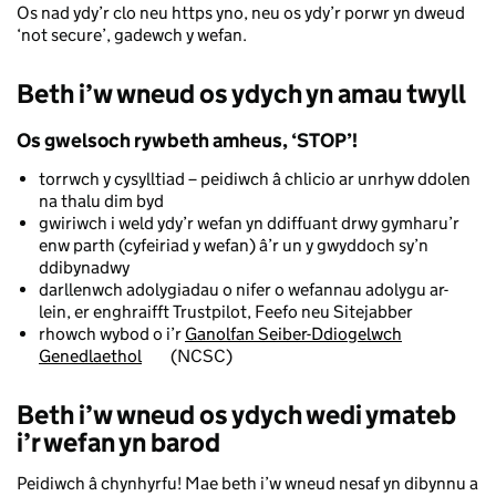
Os nad ydy’r clo neu https yno, neu os ydy’r porwr yn dweud
‘not secure’, gadewch y wefan.
Beth i’w wneud os ydych yn amau twyll
Os gwelsoch rywbeth amheus, ‘STOP’!
torrwch y cysylltiad – peidiwch â chlicio ar unrhyw ddolen
na thalu dim byd
gwiriwch i weld ydy’r wefan yn ddiffuant drwy gymharu’r
enw parth (cyfeiriad y wefan) â’r un y gwyddoch sy’n
ddibynadwy
darllenwch adolygiadau o nifer o wefannau adolygu ar-
lein, er enghraifft Trustpilot, Feefo neu Sitejabber
rhowch wybod o i’r
Ganolfan Seiber-Ddiogelwch
Genedlaethol
(NCSC)
Beth i’w wneud os ydych wedi ymateb
i’r wefan yn barod
Peidiwch â chynhyrfu! Mae beth i’w wneud nesaf yn dibynnu a