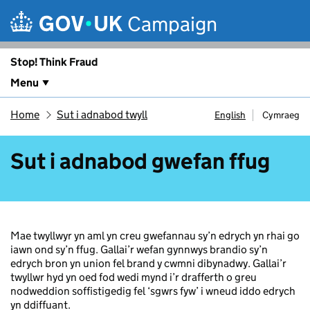
Skip to main content
Campaign
Stop! Think Fraud
Menu
Home
Sut i adnabod twyll
English
Cymraeg
Sut i adnabod gwefan ffug
Mae twyllwyr yn aml yn creu gwefannau sy’n edrych yn rhai go
iawn ond sy’n ffug. Gallai’r wefan gynnwys brandio sy’n
edrych bron yn union fel brand y cwmni dibynadwy. Gallai’r
twyllwr hyd yn oed fod wedi mynd i’r drafferth o greu
nodweddion soffistigedig fel ‘sgwrs fyw’ i wneud iddo edrych
yn ddiffuant.