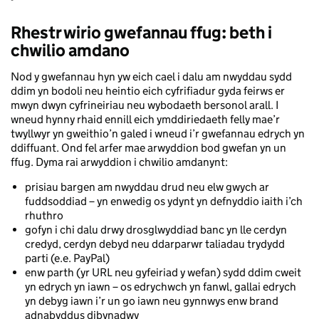
Rhestr wirio gwefannau ffug: beth i
chwilio amdano
Nod y gwefannau hyn yw eich cael i dalu am nwyddau sydd
ddim yn bodoli neu heintio eich cyfrifiadur gyda feirws er
mwyn dwyn cyfrineiriau neu wybodaeth bersonol arall. I
wneud hynny rhaid ennill eich ymddiriedaeth felly mae’r
twyllwyr yn gweithio’n galed i wneud i’r gwefannau edrych yn
ddiffuant. Ond fel arfer mae arwyddion bod gwefan yn un
ffug. Dyma rai arwyddion i chwilio amdanynt:
prisiau bargen am nwyddau drud neu elw gwych ar
fuddsoddiad – yn enwedig os ydynt yn defnyddio iaith i’ch
rhuthro
gofyn i chi dalu drwy drosglwyddiad banc yn lle cerdyn
credyd, cerdyn debyd neu ddarparwr taliadau trydydd
parti (e.e. PayPal)
enw parth (yr URL neu gyfeiriad y wefan) sydd ddim cweit
yn edrych yn iawn – os edrychwch yn fanwl, gallai edrych
yn debyg iawn i’r un go iawn neu gynnwys enw brand
adnabyddus dibynadwy