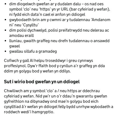
dim diogelwch gwefan ar y dudalen dalu – os nad oes
symbol ‘clo’ neu ‘https’ yn yr URL (bar cyfeiriad y wefan),
ni fydd eich data’n cael ei anfon yn ddiogel
gwybodaeth brin am y cwmni ar y tudalennau ‘Amdanom
ni’ neu ‘Cysylltu’
dim polisi dychwelyd, polisi preifatrwydd neu delerau ac
amodau eraill
lluniau, gwaith graffeg neu drefn tudalennau o ansawdd
gwael
gwallau sillafu a gramadeg
Cofiwch y gall AI helpu troseddwyr i greu cynnwys
proffesiynol. Dyw’r ffaith bod y cynllun a’r graffeg yn dda
ddim yn golygu bod y wefan yn ddilys.
Sut i wirio bod gwefan yn un ddiogel
Chwiliwch am y symbol ‘clo’ a / neu https ar ddechrau
cyfeiriad y wefan. Nid yw’r un o’r ddau’n gwarantu gwefan
gyfreithlon na dibynadwy ond mae’n golygu bod eich
cysylltiad â’r wefan yn ddiogel felly bydd unrhyw wybodaeth a
roddwch wedi’i hamgryptio.