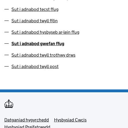
Sut i adnabod tecst ffug
Sut i adnabod twyll ffôn
Sut i adnabod hysbyseb ar-lein ffug
Sut i adnabod gwefan ffug
Sut i adnabod twyll trothwy drws
Sut i adnabod twyll post
Footer menu
Datganiad hygyrchedd
Hysbysiad Cwcis
Hysbysiad Preifatrwydd