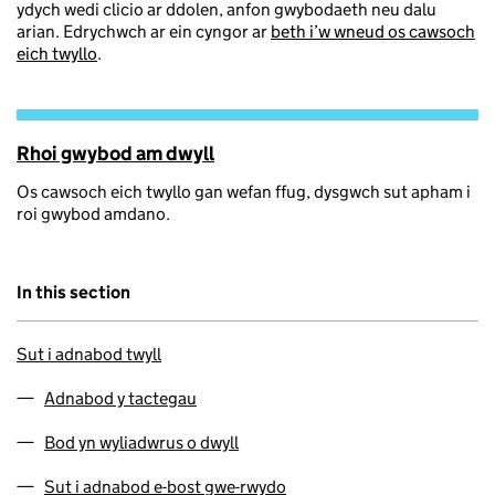
ydych wedi clicio ar ddolen, anfon gwybodaeth neu dalu
arian. Edrychwch ar ein cyngor ar
beth i’w wneud os cawsoch
eich twyllo
.
Rhoi gwybod am dwyll
Os cawsoch eich twyllo gan wefan ffug, dysgwch sut apham i
roi gwybod amdano.
In this section
Sut i adnabod twyll
Adnabod y tactegau
Bod yn wyliadwrus o dwyll
Sut i adnabod e-bost gwe-rwydo