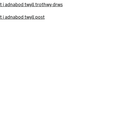
t i adnabod twyll trothwy drws
t i adnabod twyll post