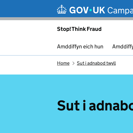
Skip to main content
Campa
Stop! Think Fraud
Amddiffyn eich hun
Amddiff
Home
Sut i adnabod twyll
Sut i adnab