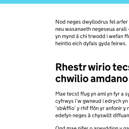
Nod neges dwyllodrus fel arfer
neu wasanaeth negeseua arall – 
yn mynd â chi trwodd i wefan ff
heintio eich dyfais gyda feirws.
Rhestr wirio tec
chwilio amdano
Mae tecst ffug yn aml yn fyr a
cyfrwys i’w gwneud i edrych yn
‘sbŵffio’ y rhif ffôn yr anfonir
edefyn neges â chyswllt diffuant
Ond mae nifer o arwyddion y gall