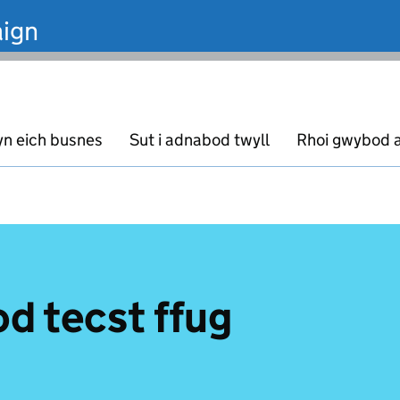
ign
yn eich busnes
Sut i adnabod twyll
Rhoi gwybod 
od tecst ffug