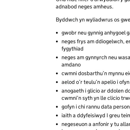
adnabod neges amheus.
Byddwch yn wyliadwrus os gw
gwobr neu gynnig anhygoel gan
neges frys am ddiogelwch, er
fygythiad
neges am gynnyrch neu wasan
amdano
cwmni dosbarthu’n mynnu eich
aelod o’r teulu’n apelio i ofyn
anogaeth i glicio ar ddolen d
cwmni’n syth yn lle clicio tr
gofyn i chi rannu data person
iaith a ddyfeisiwyd I greu tei
negeseuon a anfonir y tu alla