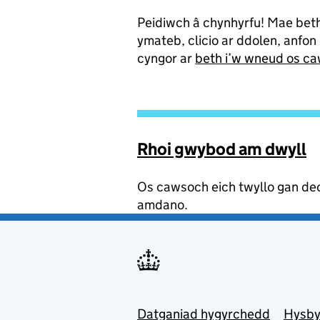
Peidiwch â chynhyrfu! Mae beth
ymateb, clicio ar ddolen, anfo
cyngor ar
beth i’w wneud os ca
Rhoi gwybod am dwyll
Os cawsoch eich twyllo gan dec
amdano.
Footer menu
Datganiad hygyrchedd
Hysby