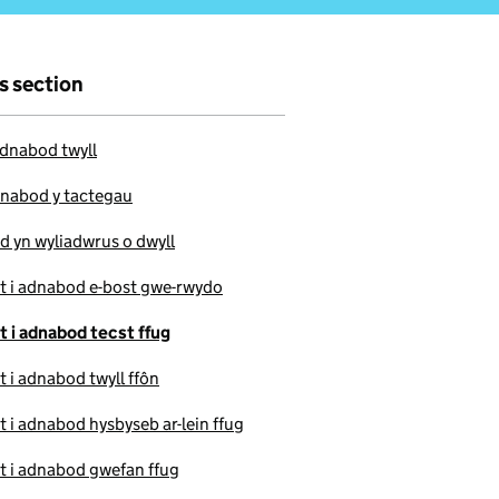
is section
adnabod twyll
nabod y tactegau
d yn wyliadwrus o dwyll
t i adnabod e-bost gwe-rwydo
t i adnabod tecst ffug
t i adnabod twyll ffôn
t i adnabod hysbyseb ar-lein ffug
t i adnabod gwefan ffug