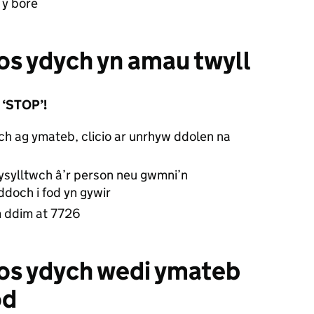
 y bore
os ydych yn amau twyll
 ‘STOP’!
wch ag ymateb, clicio ar unrhyw ddolen na
cysylltwch â’r person neu gwmni’n
yddoch i fod yn gywir
 ddim at 7726
 os ydych wedi ymateb
od