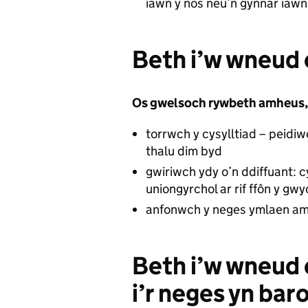
iawn y nos neu’n gynnar iawn
Beth i’w wneud 
Os gwelsoch rywbeth amheus,
torrwch y cysylltiad – peidi
thalu dim byd
gwiriwch ydy o’n ddiffuant: 
uniongyrchol ar rif ffôn y gw
anfonwch y neges ymlaen am
Beth i’w wneud
i’r neges yn bar