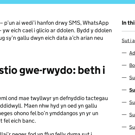
 – p’un ai wedi’i hanfon drwy SMS, WhatsApp
In th
yw eich cael i glicio ar ddolen. Bydd y ddolen
ug sy’n gallu dwyn eich data a’ch arian neu
Sut i 
Ad
Bo
stio gwe-rwydo: beth i
Su
Su
 syml ond mae twyllwyr yn defnyddio tactegau
Su
 ddidwyll. Maen nhw hyd yn oed yn gallu
 y neges ohono fel bo’n ymddangos yn yr un
Su
 fel eich banc.
Su
ai’r neges fod yn ffug felly dyma sut i