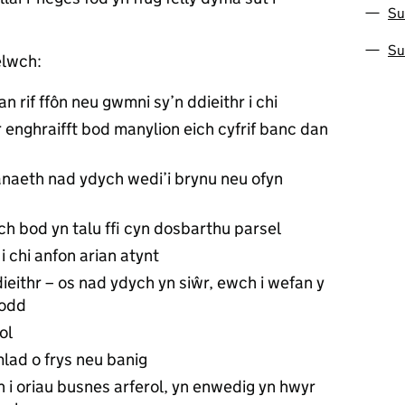
Su
Su
elwch:
 rif ffôn neu gwmni sy’n ddieithr i chi
 enghraifft bod manylion eich cyfrif banc dan
aeth nad ydych wedi’i brynu neu ofyn
 bod yn talu ffi cyn dosbarthu parsel
 i chi anfon arian atynt
dieithr – os nad ydych yn siŵr, ewch i wefan y
wodd
ol
mlad o frys neu banig
n i oriau busnes arferol, yn enwedig yn hwyr