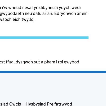
 i’w wneud nesaf yn dibynnu a ydych wedi
n gwybodaeth neu dalu arian. Edrychwch ar ein
wsoch eich twyllo
.
st ffug, dysgwch sut a pham i roi gwybod
siad Cwcis
Hysbysiad Preifatrwydd